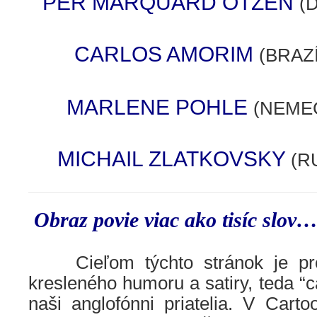
PER MARQUARD OTZEN
(
CARLOS AMORIM
(BRAZÍ
MARLENE POHLE
(NEME
MICHAIL ZLATKOVSKY
(R
Obraz povie viac ako tisíc slov
……
Cieľom týchto stránok je pro
kresleného humoru a satiry, teda “c
naši anglofónni priatelia. V Cart