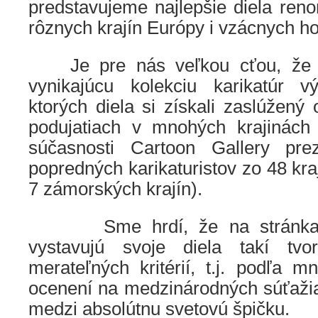
predstavujeme najlepšie diela ren
rôznych krajín Európy i vzácnych ho
Je pre nás veľkou cťou, že m
vynikajúcu kolekciu karikatúr v
ktorých diela si získali zaslúžený
podujatiach v mnohých krajinách
súčasnosti Cartoon Gallery pre
popredných karikaturistov zo 48 kra
7 zámorských krajín).
Sme hrdí, že na stránkach 
vystavujú svoje diela takí tvor
merateľných kritérií, t.j. podľa 
ocenení na medzinárodných súťažiac
medzi absolútnu svetovú špičku.