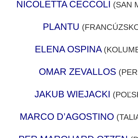
NICOLETTA CECCOLI
(SAN 
PLANTU
(FRANCÚZSK
ELENA OSPINA
(KOLUMB
OMAR ZEVALLOS
(PE
JAKUB WIEJACKI
(POĽS
MARCO D’AGOSTINO
(TAL