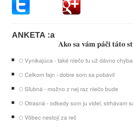
.
ANKETA
:a
Ako sa vám páči táto s
Vynikajúca - také niečo tu už dávno chýba
Celkom fajn - dobre som sa pobavil
Sľubná - možno z nej raz niečo bude
Otrasná - odkedy som ju videl, strhávam s
Vôbec nestojí za reč